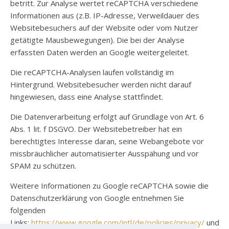
betritt. Zur Analyse wertet reCAPTCHA verschiedene
Informationen aus (z.B. IP-Adresse, Verweildauer des
Websitebesuchers auf der Website oder vom Nutzer
getätigte Mausbewegungen). Die bei der Analyse
erfassten Daten werden an Google weitergeleitet.
Die reCAPTCHA-Analysen laufen vollständig im
Hintergrund. Websitebesucher werden nicht darauf
hingewiesen, dass eine Analyse stattfindet.
Die Datenverarbeitung erfolgt auf Grundlage von Art. 6
Abs. 1 lit. f DSGVO. Der Websitebetreiber hat ein
berechtigtes Interesse daran, seine Webangebote vor
missbräuchlicher automatisierter Ausspähung und vor
SPAM zu schützen.
Weitere Informationen zu Google reCAPTCHA sowie die
Datenschutzerklärung von Google entnehmen Sie
folgenden
Links:
https://www.google.com/intl/de/policies/privacy/
und
ht